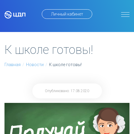
Личный кабинет
К школе готовы!
Главная
/
Новости
/
К школе готовы!
Опубликовано: 17.08.2020