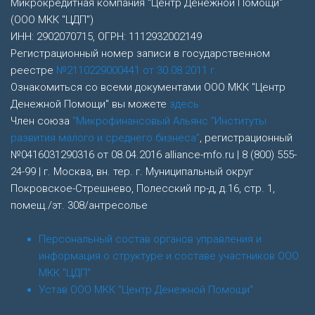
Микрокредитная компания "Центр Денежной Помощи"
(ООО МКК "ЦДП")
ИНН: 2902070715, ОГРН: 1112932002149
Регистрационный номер записи в государственном
реестре
№2110229000441 от 30.08.2011 г.
Ознакомиться со всеми документами ООО МКК "Центр
Денежной Помощи" вы можете
здесь
Член союза
"Микрофинансовый Альянс "Институты
развития малого и среднего бизнеса"
, регистрационный
№0416031290316 от 08.04.2016 alliance-mfo.ru | 8 (800) 555-
24-99 | г. Москва, вн. тер. г. Муниципальный округ
Покровское-Стрешнево, Полесский пр-д, д.16, стр. 1,
помещ./эт. 308/антресолье
Персональный состав органов управления и
информация о структуре и составе участников ООО
МКК "ЦДП"
Устав ООО МКК "Центр Денежной Помощи"