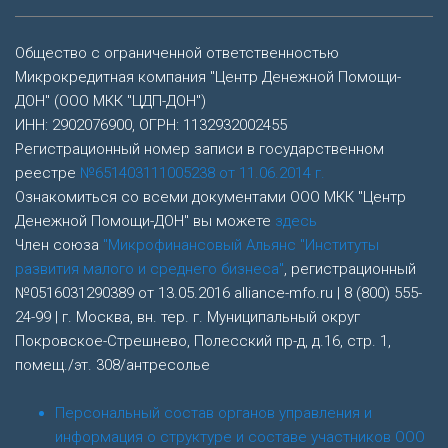
Общество с ограниченной ответственностью
Микрокредитная компания "Центр Денежной Помощи-
ДОН" (ООО МКК "ЦДП-ДОН")
ИНН: 2902076900, ОГРН: 1132932002455
Регистрационный номер записи в государственном
реестре
№651403111005238 от 11.06.2014 г.
Ознакомиться со всеми документами ООО МКК "Центр
Денежной Помощи-ДОН" вы можете
здесь
Член союза
"Микрофинансовый Альянс "Институты
развития малого и среднего бизнеса"
, регистрационный
№0516031290389 от 13.05.2016 alliance-mfo.ru | 8 (800) 555-
24-99 | г. Москва, вн. тер. г. Муниципальный округ
Покровское-Стрешнево, Полесский пр-д, д.16, стр. 1,
помещ./эт. 308/антресолье
Персональный состав органов управления и
информация о структуре и составе участников ООО