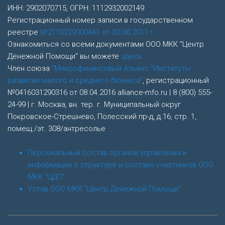
ИНН: 2902070715, ОГРН: 1112932002149
Регистрационный номер записи в государственном
реестре
№2110229000441 от 30.08.2011 г.
Ознакомиться со всеми документами ООО МКК "Центр
Денежной Помощи" вы можете
здесь
Член союза
"Микрофинансовый Альянс "Институты
развития малого и среднего бизнеса"
, регистрационный
№0416031290316 от 08.04.2016 alliance-mfo.ru | 8 (800) 555-
24-99 | г. Москва, вн. тер. г. Муниципальный округ
Покровское-Стрешнево, Полесский пр-д, д.16, стр. 1,
помещ./эт. 308/антресолье
Персональный состав органов управления и
информация о структуре и составе участников ООО
МКК "ЦДП"
Устав ООО МКК "Центр Денежной Помощи"