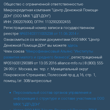
Общество с ограниченной ответственностью
Микрокредитная компания "Центр Денежной Помощи-
ДОН" (ООО МКК "ЦДП-ДОН")
ИНН: 2902076900, ОГРН: 1132932002455
Регистрационный номер записи в государственном
реестре
№651403111005238 от 11.06.2014 г.
Ознакомиться со всеми документами ООО МКК "Центр
Денежной Помощи-ДОН" вы можете
здесь
Член союза
"Микрофинансовый Альянс "Институты
развития малого и среднего бизнеса"
, регистрационный
№0516031290389 от 13.05.2016 alliance-mfo.ru | 8 (800) 555-
24-99 | г. Москва, вн. тер. г. Муниципальный округ
Покровское-Стрешнево, Полесский пр-д, д.16, стр. 1,
помещ./эт. 308/антресолье
Персональный состав органов управления и
информация о структуре и составе участников ООО
МКК "ЦДП-ДОН"