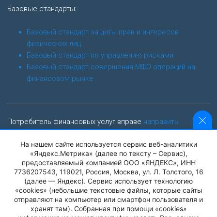
Базовые стандарты:
Базовый стандарт защиты прав и интересов
физических лиц
Базовый стандарт по управлению рисками
Базовый стандарт совершения МФО операций на
финансовом рынке
Потребитель финансовых услуг вправе
направить
обращение финансовому уполномоченному
На нашем сайте используется сервис веб-аналитики
finombudsman.ru
«Яндекс.Метрика» (далее по тексту – Сервис),
предоставляемый компанией ООО «ЯНДЕКС», ИНН
Адрес: 119017, г. Москва, Старомонетный пер., дом 3
7736207543, 119021, Россия, Москва, ул. Л. Толстого, 16
(далее — Яндекс). Сервис использует технологию
«cookies» (небольшие текстовые файлы, которые сайты
Контактный центр Службы финансового уполномоченного:
отправляют на компьютер или смартфон пользователя и
8 (800) 200-00-10
хранят там). Собранная при помощи «cookies»