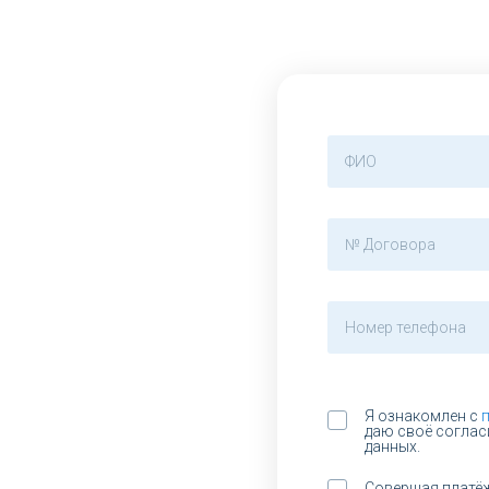
Я ознакомлен с
даю своё соглас
данных.
Совершая платё