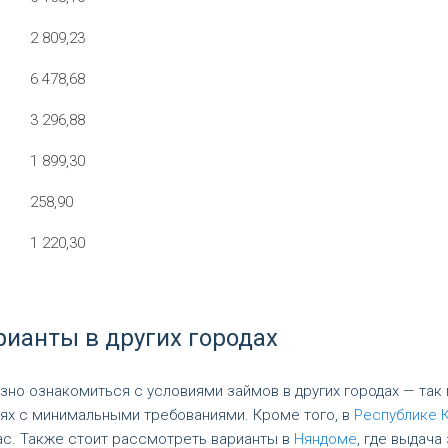
2 809,23
6 478,68
3 296,88
1 899,30
258,90
1 220,30
рианты в других городах
езно ознакомиться с условиями займов в других городах — так
ях с минимальными требованиями. Кроме того, в
Республике 
ас. Также стоит рассмотреть варианты в
Няндоме
, где выдача