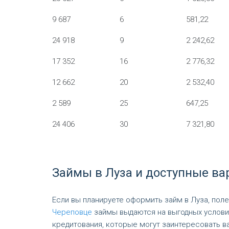
9 687
6
581,22
24 918
9
2 242,62
17 352
16
2 776,32
12 662
20
2 532,40
2 589
25
647,25
24 406
30
7 321,80
Займы в Луза и доступные ва
Если вы планируете оформить займ в Луза, пол
Череповце
займы выдаются на выгодных услови
кредитования, которые могут заинтересовать в