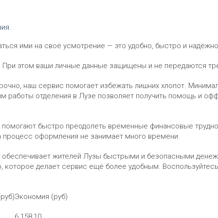
ия.
ься ими на своё усмотрение — это удобно, быстро и надёжно
. При этом ваши личные данные защищены и не передаются тр
ы срочно, наш сервис помогает избежать лишних хлопот. Миним
 работы отделения в Лузе позволяет получить помощь и оффл
помогают быстро преодолеть временные финансовые труднос
 а процесс оформления не занимает много времени.
 обеспечивает жителей Лузы быстрыми и безопасными денеж
во, которое делает сервис ещё более удобным. Воспользуйт
руб)
Экономия (руб)
6 158,10