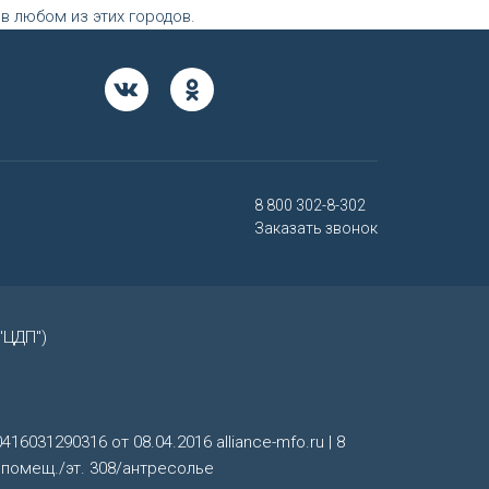
 любом из этих городов.
8 800 302-8-302
Заказать звонок
"ЦДП")
16031290316 от 08.04.2016 alliance-mfo.ru | 8
1, помещ./эт. 308/антресолье