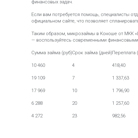
финансовых задач.
Если вам потребуется помощь, специалисты от
официальном сайте, что позволяет спланироват
Таким образом, микрозаймы в Коноше от МКК «
— воспользуйтесь современными финансовыми 
Сумма займа (руб)
Срок займа (дней)
Переплата (
10 460
4
418,40
19 109
7
1 337,63
17 969
10
1 796,90
6 288
20
1 257,60
4 272
23
982,56