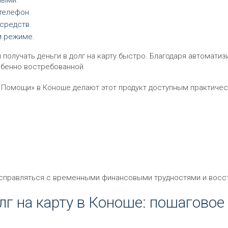
ными.
телефон.
средств.
м режиме.
 получать деньги в долг на карту быстро. Благодаря автомат
обенно востребованной.
Помощи» в Коноше делают этот продукт доступным практичес
справляться с временными финансовыми трудностями и восст
лг на карту в Коноше: пошаговое