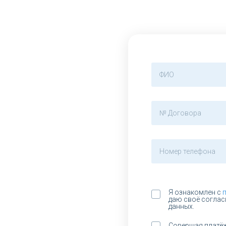
Я ознакомлен с
даю своё соглас
данных.
Совершая платё