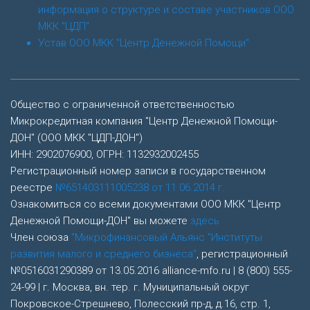
информация о структуре и составе участников ООО
МКК "ЦДП"
Устав ООО МКК "Центр Денежной Помощи"
Общество с ограниченной ответственностью
Микрокредитная компания "Центр Денежной Помощи-
ДОН" (ООО МКК "ЦДП-ДОН")
ИНН: 2902076900, ОГРН: 1132932002455
Регистрационный номер записи в государственном
реестре
№651403111005238 от 11.06.2014 г.
Ознакомиться со всеми документами ООО МКК "Центр
Денежной Помощи-ДОН" вы можете
здесь
Член союза
"Микрофинансовый Альянс "Институты
развития малого и среднего бизнеса"
, регистрационный
№0516031290389 от 13.05.2016 alliance-mfo.ru | 8 (800) 555-
24-99 | г. Москва, вн. тер. г. Муниципальный округ
Покровское-Стрешнево, Полесский пр-д, д.16, стр. 1,