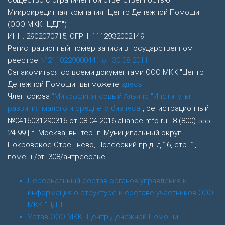
Микрокредитная компания "Центр Денежной Помощи"
(ООО МКК "ЦДП")
ИНН: 2902070715, ОГРН: 1112932002149
Регистрационный номер записи в государственном
реестре
№2110229000441 от 30.08.2011 г.
Ознакомиться со всеми документами ООО МКК "Центр
Денежной Помощи" вы можете
здесь
Член союза
"Микрофинансовый Альянс "Институты
развития малого и среднего бизнеса"
, регистрационный
№0416031290316 от 08.04.2016 alliance-mfo.ru | 8 (800) 555-
24-99 | г. Москва, вн. тер. г. Муниципальный округ
Покровское-Стрешнево, Полесский пр-д, д.16, стр. 1,
помещ./эт. 308/антресолье
Персональный состав органов управления и
информация о структуре и составе участников ООО
МКК "ЦДП"
Устав ООО МКК "Центр Денежной Помощи"