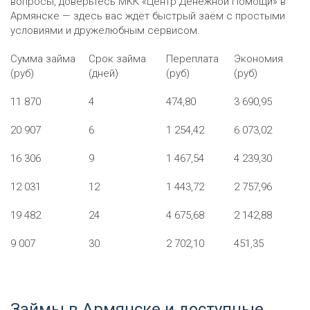
вопросы, доверьтесь МКК «Центр Денежной Помощи» в
Армянске — здесь вас ждёт быстрый заём с простыми
условиями и дружелюбным сервисом.
Сумма займа
Срок займа
Переплата
Экономия
(руб)
(дней)
(руб)
(руб)
11 870
4
474,80
3 690,95
20 907
6
1 254,42
6 073,02
16 306
9
1 467,54
4 239,30
12 031
12
1 443,72
2 757,96
19 482
24
4 675,68
2 142,88
9 007
30
2 702,10
451,35
Займы в Армянске и доступные