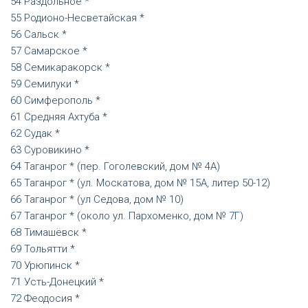
Раздольное *
Родионо-Несветайская *
Сальск *
Самарское *
Семикаракорск *
Семилуки *
Симферополь *
Средняя Ахтуба *
Судак *
Суровикино *
Таганрог * (пер. Гоголевский, дом № 4А)
Таганрог * (ул. Москатова, дом № 15А, литер 50-12)
Таганрог * (ул Седова, дом № 10)
Таганрог * (около ул. Пархоменко, дом № 7Г)
Тимашёвск *
Тольятти *
Урюпинск *
Усть-Донецкий *
Феодосия *