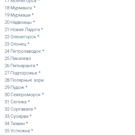
Мончегорск *
Мурманск *
Мурмаши *
Надвоицы *
Новая Ладога *
Оленегорск *
Олонец *
Петрозаводск *
Пикалево
Питкяранта *
Подпорожье *
Полярные зори
Пудож *
Североморск *
Сегежа *
Сортавала *
Суоярви *
Тихвин *
Устюжна *