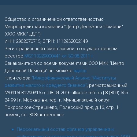
Общество с ограниченной ответственностью
Микрокредитная компания "Центр Денежной Помощи"
(ООО МКК "ЦДП")
ИНН: 2902070715, ОГРН: 1112932002149
Регистрационный номер записи в государственном
реестре
№2110229000441 от 30.08.2011 г.
Ознакомиться со всеми документами ООО МКК "Центр
Денежной Помощи" вы можете
здесь
Член союза
"Микрофинансовый Альянс "Институты
развития малого и среднего бизнеса"
, регистрационный
№0416031290316 от 08.04.2016 alliance-mfo.ru | 8 (800) 555-
24-99 | г. Москва, вн. тер. г. Муниципальный округ
Покровское-Стрешнево, Полесский пр-д, д.16, стр. 1,
помещ./эт. 308/антресолье
Персональный состав органов управления и
информация о структуре и составе участников ООО