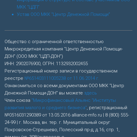
МКК "ЦДП"
Устав ООО МКК "Центр Денежной Помощи"
Общество с ограниченной ответственностью
Микрокредитная компания "Центр Денежной Помощи-
ДОН" (ООО МКК "ЦДП-ДОН")
ИНН: 2902076900, ОГРН: 1132932002455
Регистрационный номер записи в государственном
реестре
№651403111005238 от 11.06.2014 г.
Ознакомиться со всеми документами ООО МКК "Центр
Денежной Помощи-ДОН" вы можете
здесь
Член союза
"Микрофинансовый Альянс "Институты
развития малого и среднего бизнеса"
, регистрационный
№0516031290389 от 13.05.2016 alliance-mfo.ru | 8 (800) 555-
24-99 | г. Москва, вн. тер. г. Муниципальный округ
Покровское-Стрешнево, Полесский пр-д, д.16, стр. 1,
помещ./эт. 308/антресолье