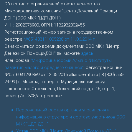
Общество с ограниченной ответственностью
Микрокредитная компания "Центр Денежной Помощи-
ДОН" (ООО МКК "ЦДП-ДОН")
ИНН: 2902076900, ОГРН: 1132932002455
Регистрационный номер записи в государственном
реестре
№651403111005238 от 11.06.2014 г.
Ознакомиться со всеми документами ООО МКК "Центр
Денежной Помощи-ДОН" вы можете
здесь
Член союза
"Микрофинансовый Альянс "Институты
развития малого и среднего бизнеса"
, регистрационный
№0516031290389 от 13.05.2016 alliance-mfo.ru | 8 (800) 555-
24-99 | г. Москва, вн. тер. г. Муниципальный округ
Покровское-Стрешнево, Полесский пр-д, д.16, стр. 1,
помещ./эт. 308/антресолье
Персональный состав органов управления и
информация о структуре и составе участников ООО
МКК "ЦДП-ДОН"
Устав ООО МКК "Центр Денежной Помощи-ДОН"