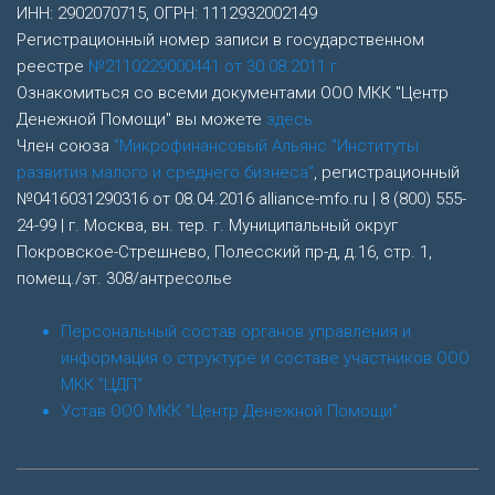
ИНН: 2902070715, ОГРН: 1112932002149
Регистрационный номер записи в государственном
реестре
№2110229000441 от 30.08.2011 г.
Ознакомиться со всеми документами ООО МКК "Центр
Денежной Помощи" вы можете
здесь
Член союза
"Микрофинансовый Альянс "Институты
развития малого и среднего бизнеса"
, регистрационный
№0416031290316 от 08.04.2016 alliance-mfo.ru | 8 (800) 555-
24-99 | г. Москва, вн. тер. г. Муниципальный округ
Покровское-Стрешнево, Полесский пр-д, д.16, стр. 1,
помещ./эт. 308/антресолье
Персональный состав органов управления и
информация о структуре и составе участников ООО
МКК "ЦДП"
Устав ООО МКК "Центр Денежной Помощи"