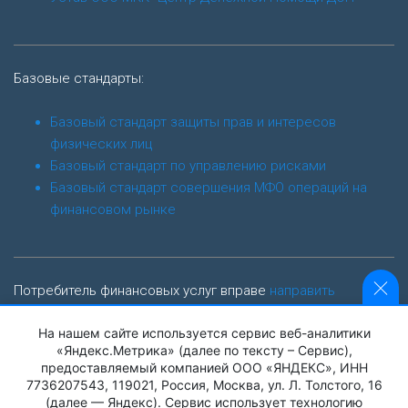
Базовые стандарты:
Базовый стандарт защиты прав и интересов
физических лиц
Базовый стандарт по управлению рисками
Базовый стандарт совершения МФО операций на
финансовом рынке
Потребитель финансовых услуг вправе
направить
обращение финансовому уполномоченному
На нашем сайте используется сервис веб-аналитики
finombudsman.ru
«Яндекс.Метрика» (далее по тексту – Сервис),
предоставляемый компанией ООО «ЯНДЕКС», ИНН
Адрес: 119017, г. Москва, Старомонетный пер., дом 3
7736207543, 119021, Россия, Москва, ул. Л. Толстого, 16
(далее — Яндекс). Сервис использует технологию