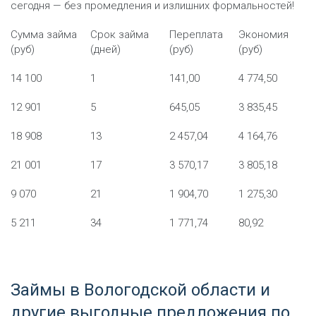
сегодня — без промедления и излишних формальностей!
Сумма займа
Срок займа
Переплата
Экономия
(руб)
(дней)
(руб)
(руб)
14 100
1
141,00
4 774,50
12 901
5
645,05
3 835,45
18 908
13
2 457,04
4 164,76
21 001
17
3 570,17
3 805,18
9 070
21
1 904,70
1 275,30
5 211
34
1 771,74
80,92
Займы в Вологодской области и
другие выгодные предложения по