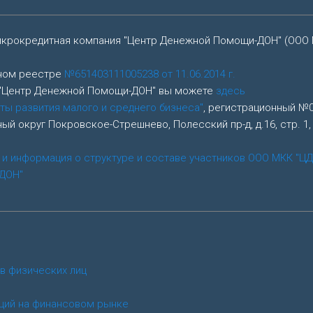
икрокредитная компания "Центр Денежной Помощи-ДОН" (ООО 
нном реестре
№651403111005238 от 11.06.2014 г.
 "Центр Денежной Помощи-ДОН" вы можете
здесь
ты развития малого и среднего бизнеса"
, регистрационный №05
альный округ Покровское-Стрешнево, Полесский пр-д, д.16, стр. 
 и информация о структуре и составе участников ООО МКК "Ц
ДОН"
в физических лиц
ций на финансовом рынке