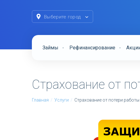
Выберите город
Займы
Рефинансирование
Акци
Страхование от по
Главная
/
Услуги
/
Страхование от потери работы