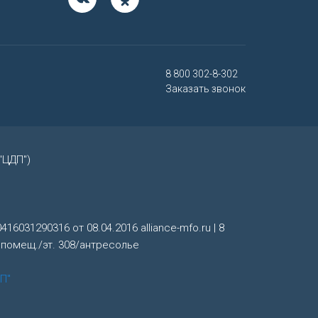
8 800 302-8-302
Заказать звонок
"ЦДП")
16031290316 от 08.04.2016 alliance-mfo.ru | 8
1, помещ./эт. 308/антресолье
П"