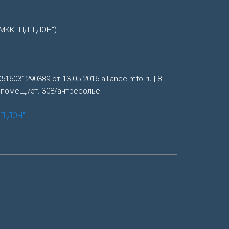
МКК "ЦДП-ДОН")
16031290389 от 13.05.2016 alliance-mfo.ru | 8
1, помещ./эт. 308/антресолье
ДП-ДОН"