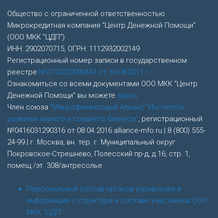
Общество с ограниченной ответственностью
Микрокредитная компания "Центр Денежной Помощи"
(ООО МКК "ЦДП")
ИНН: 2902070715, ОГРН: 1112932002149
Регистрационный номер записи в государственном
реестре
№2110229000441 от 30.08.2011 г.
Ознакомиться со всеми документами ООО МКК "Центр
Денежной Помощи" вы можете
здесь
Член союза
"Микрофинансовый Альянс "Институты
развития малого и среднего бизнеса"
, регистрационный
№0416031290316 от 08.04.2016 alliance-mfo.ru | 8 (800) 555-
24-99 | г. Москва, вн. тер. г. Муниципальный округ
Покровское-Стрешнево, Полесский пр-д, д.16, стр. 1,
помещ./эт. 308/антресолье
Персональный состав органов управления и
информация о структуре и составе участников ООО
МКК "ЦДП"