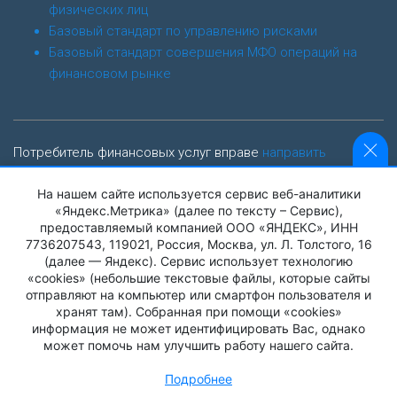
физических лиц
Базовый стандарт по управлению рисками
Базовый стандарт совершения МФО операций на
финансовом рынке
Потребитель финансовых услуг вправе
направить
обращение финансовому уполномоченному
На нашем сайте используется сервис веб-аналитики
finombudsman.ru
«Яндекс.Метрика» (далее по тексту – Сервис),
предоставляемый компанией ООО «ЯНДЕКС», ИНН
Адрес: 119017, г. Москва, Старомонетный пер., дом 3
7736207543, 119021, Россия, Москва, ул. Л. Толстого, 16
(далее — Яндекс). Сервис использует технологию
«cookies» (небольшие текстовые файлы, которые сайты
Контактный центр Службы финансового уполномоченного:
отправляют на компьютер или смартфон пользователя и
8 (800) 200-00-10
хранят там). Собранная при помощи «cookies»
информация не может идентифицировать Вас, однако
Официальный сайт Банка России
может помочь нам улучшить работу нашего сайта.
Интернет-приемная Банка России
Подробнее